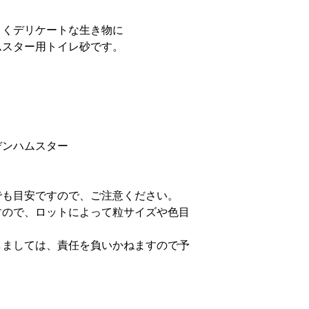
・商品到着後1週
◆お客様のご都合
さくデリケートな生き物に
・返品は未開封・
ムスター用トイレ砂です。
・お客様のご都合
復分の送料」はお
めご了承ください
デンハムスター
でも目安ですので、ご注意ください。
すので、ロットによって粒サイズや色目
。
しましては、責任を負いかねますので予