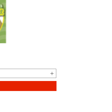
ハムテイン ぺろっとチキン
価格
￥330
消費税込み