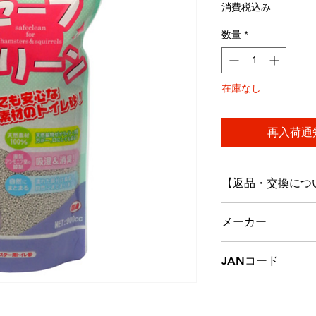
格
消費税込み
数量
*
在庫なし
再入荷通
【返品・交換につ
◆万一ご注文と異
メーカー
破損など御座いま
送料、手数料とも
株式会社三晃商会
JANコード
す。
◆次の商品の交換
4976285033704
・ご使用になられ
破損された商品)