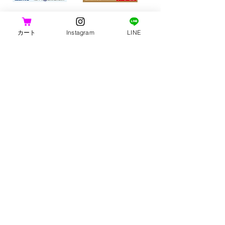
涼感 天然石 S
涼感テラコッタボード S
価格
価格
￥448
￥538
カート
Instagram
LINE
消費税込み
消費税込み
カートに追加する
カートに追加する
ハウス
ハウス
タコツボ（中）
タコツボ（小）
価格
価格
￥758
￥418
消費税込み
消費税込み