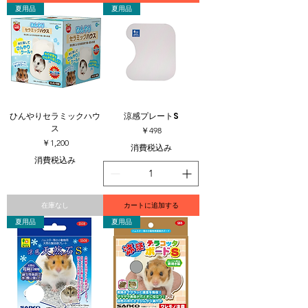
夏用品
夏用品
ひんやりセラミックハウ
涼感プレートS
ス
価格
￥498
価格
￥1,200
消費税込み
消費税込み
在庫なし
カートに追加する
夏用品
夏用品