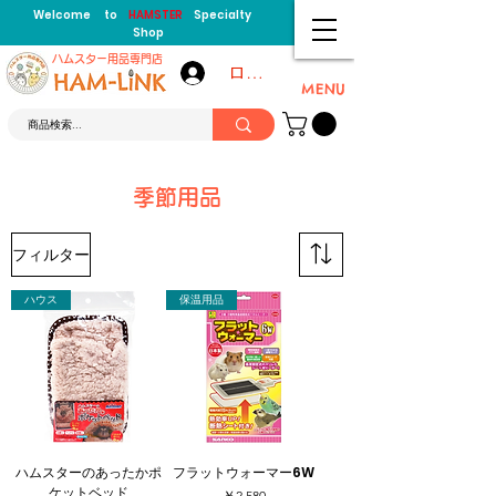
Welcome to
HAMSTER
Specialty
Shop
​ハムスター用品専門店
ログイン
MENU
季節用品
フィルター
ハウス
保温用品
ハムスターのあったかポ
フラットウォーマー6W
ケットベッド
価格
￥2,580