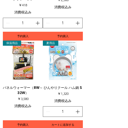
価格
￥418
消費税込み
消費税込み
予約購入
予約購入
保温用品
夏用品
パネルウォーマー（8W～
ひんやりクール ハム鍋 S
32W）
価格
￥1,320
価格
￥3,580
消費税込み
消費税込み
予約購入
カートに追加する