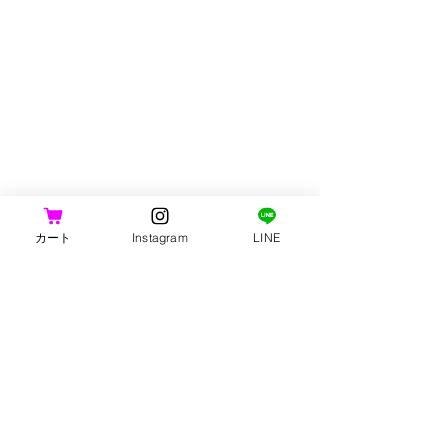
ます。
・お客様のご都合による返品・交換
の場合、「往復分の送料」はお客様
のご負担となりますので予めご了承
ください。
カート
Instagram
LINE