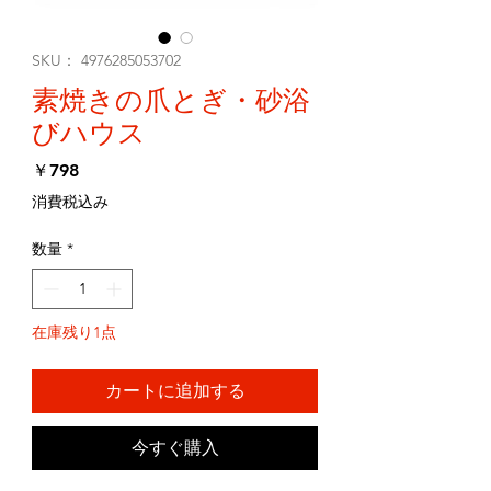
SKU： 4976285053702
素焼きの爪とぎ・砂浴
びハウス
価
￥798
格
消費税込み
数量
*
在庫残り1点
カートに追加する
今すぐ購入