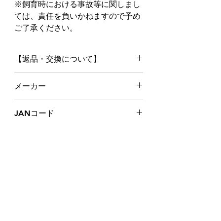
※飼育時における事故等に関しまし
ては、責任を負いかねますので予め
ご了承ください。
【返品・交換について】
◆万一ご注文と異なる商品や不良
メーカー
品・配送途中の破損など御座いまし
たらメールでご連絡下さい。送料、
株式会社三晃商会
JANコード
手数料ともに当店負担で交換させて
頂きます。
4976285053702
◆次の商品の交換または返品はご容
赦ください。
・ご使用になられた商品(お客様が汚
損または、破損された商品)
・商品到着後1週間経過した商品。
◆お客様のご都合による返品・交換
について
・返品は未開封・未使用に限り承り