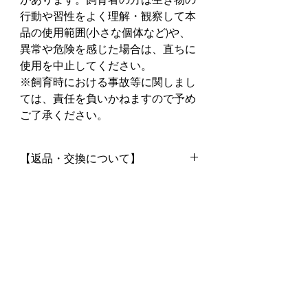
行動や習性をよく理解・観察して本
品の使用範囲(小さな個体など)や、
異常や危険を感じた場合は、直ちに
使用を中止してください。
※飼育時における事故等に関しまし
ては、責任を負いかねますので予め
ご了承ください。
【返品・交換について】
◆万一ご注文と異なる商品や不良
品・配送途中の破損など御座いまし
たらメールでご連絡下さい。送料、
手数料ともに当店負担で交換させて
頂きます。
◆次の商品の交換または返品はご容
赦ください。
・ご使用になられた商品(お客様が汚