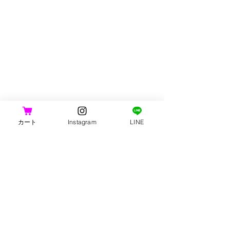
損または、破損された商品)
・商品到着後1週間経過した商品。
◆お客様のご都合による返品・交換
について
・返品は未開封・未使用に限り承り
ます。
・お客様のご都合による返品・交換
の場合、「往復分の送料」はお客様
のご負担となりますので予めご了承
ください。
カート
Instagram
LINE