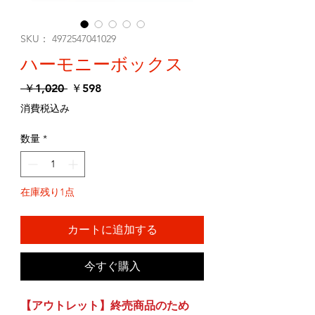
SKU： 4972547041029
ハーモニーボックス
通
セ
 ￥1,020 
￥598
常
ー
消費税込み
価
ル
格
価
数量
*
格
在庫残り1点
カートに追加する
今すぐ購入
【アウトレット】終売商品のため