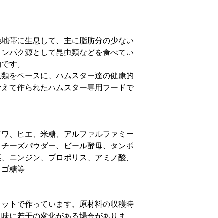
・ご使用になられ
破損された商品)
・商品到着後1週
◆お客様のご都合
燥地帯に生息して、主に脂肪分の少ない
・返品は未開封・
タンパク源として昆虫類などを食べてい
・お客様のご都合
物です。
復分の送料」はお
穀類をベースに、ハムスター達の健康的
めご了承ください
考えて作られたハムスター専用フードで
アワ、ヒエ、米糖、アルファルファミー
、チーズパウダー、ビール酵母、タンポ
菜、ニンジン、プロポリス、アミノ酸、
リゴ糖等
ロットで作っています。原材料の収穫時
風味に若干の変化がある場合がありま