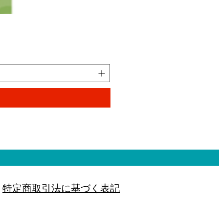
ハムテイン ぺろっとチキン
価格
￥330
消費税込み
特定商取引法に基づく表記