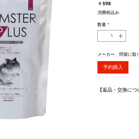
価
￥598
格
消費税込み
数量
*
メーカー、問屋に取
予約購入
【返品・交換につ
◆万一ご注文と異
破損など御座いま
送料、手数料とも
す。
◆次の商品の交換