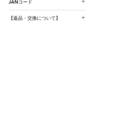
JANコード
4976285100703
【返品・交換について】
◆万一ご注文と異なる商品や不良
品・配送途中の破損など御座いまし
たらメールでご連絡下さい。送料、
手数料ともに当店負担で交換させて
頂きます。
◆次の商品の交換または返品はご容
赦ください。
・ご使用になられた商品(お客様が汚
損または、破損された商品)
・商品到着後1週間経過した商品。
◆お客様のご都合による返品・交換
について
・返品は未開封・未使用に限り承り
ます。
・お客様のご都合による返品・交換