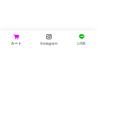
カート
Instagram
LINE
コメント
期限間近ページ更新
【年末のご挨拶
コメントを追加…