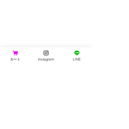
カート
Instagram
LINE
コメント
期限間近ページ更新
【年末のご挨拶