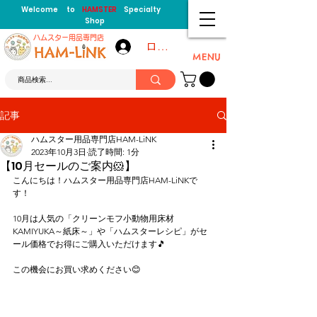
Welcome to
HAMSTER
Specialty
Shop
​ハムスター用品専門店
ログイン
MENU
記事
ハムスター用品専門店HAM-LiNK
2023年10月3日
読了時間: 1分
【10月セールのご案内🐹】
こんにちは！ハムスター用品専門店HAM-LiNKで
す！
10月は人気の「クリーンモフ小動物用床材
KAMIYUKA～紙床～」や「ハムスターレシピ」がセ
ール価格でお得にご購入いただけます🎵
この機会にお買い求めください😊