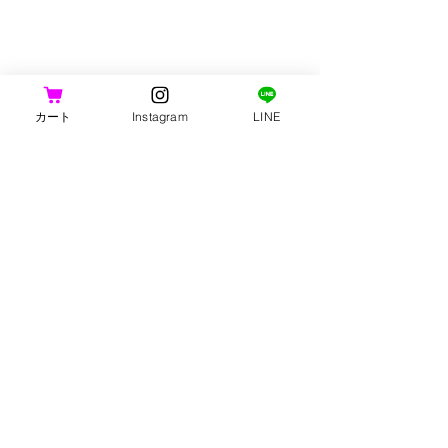
カート
Instagram
LINE
コメント
期限間近ページ更新
【年末のご挨拶
コメントを追加…
Thanks for coming
HAM-LiNK
!
ご利用ガイド
お問い合わせ
プライバシーポリシー