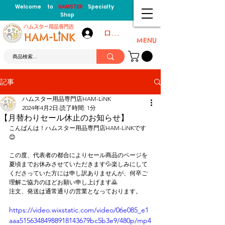
Welcome to
HAMSTER
Specialty
Shop
​ハムスター用品専門店
ログイン
MENU
記事
ハムスター用品専門店HAM-LiNK
2024年4月2日
読了時間: 1分
【月替わりセール休止のお知らせ】
こんばんは！ハムスター用品専門店HAM-LiNKです
😊
この度、代表者の都合によりセール商品のページを
夏頃までお休みさせていただきます💦楽しみにして
くださっていた方には申し訳ありませんが、何卒ご
理解ご協力のほどお願い申し上げます🙇
注文、発送は通常通りの営業となっております。
https://video.wixstatic.com/video/06e085_e1
aaa51563484988918143679bc5b3e9/480p/mp4